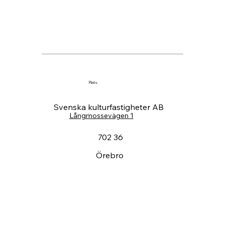
Plats
Svenska kulturfastigheter AB
Långmossevägen 1
702 36
Örebro